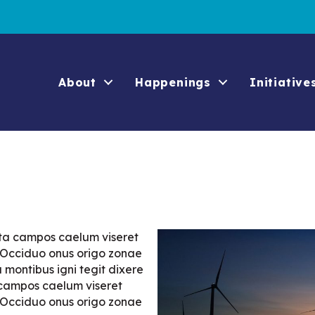
About
Happenings
Initiative
ita campos caelum viseret
. Occiduo onus origo zonae
 montibus igni tegit dixere
 campos caelum viseret
. Occiduo onus origo zonae