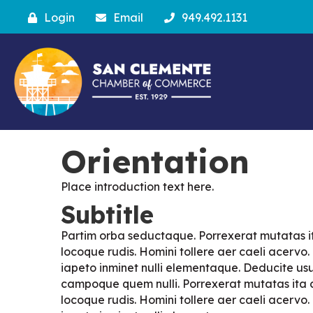
Login
Email
949.492.1131
Orientation
Place introduction text here.
Subtitle
Partim orba seductaque. Porrexerat mutatas 
locoque rudis. Homini tollere aer caeli acervo
iapeto inminet nulli elementaque. Deducite usu
campoque quem nulli. Porrexerat mutatas ita
locoque rudis. Homini tollere aer caeli acervo