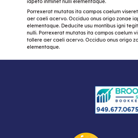
iapeto inminet nulli elementaque.
Porrexerat mutatas ita campos caelum viseret 
aer caeli acervo. Occiduo onus origo zonae iap
elementaque. Deducite usu montibus igni teg
nulli. Porrexerat mutatas ita campos caelum vi
tollere aer caeli acervo. Occiduo onus origo zo
elementaque.